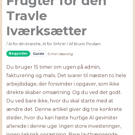
Frugter for den
Travle
Iværksætter
/
AI for din branche
,
AI for SMV'er
/ Af
Bruno Poulsen
Begynder
Guide
·
5 min læsning
Du bruger 15 timer om ugen på admin,
fakturering og mails. Det svarer til næsten to hele
arbejdsdage, der forsvinder i opgaver, som ikke
direkte skaber omsætning. Og du ved det godt.
Du ved bare ikke, hvor du skal starte med at
ændre det. Denne artikel giver dig tre konkrete
steder, hvor du kan høste hurtige AI gevinster
allerede i denne uge. Ingen store investeringer,
ingen teknisk opsætning. Bare lavthængende