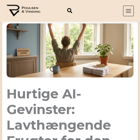
Gå
til
indholdet
Hurtige AI-
Gevinster:
Lavthængende