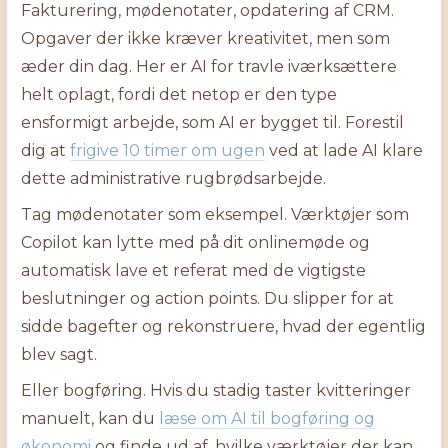
Fakturering, mødenotater, opdatering af CRM.
Opgaver der ikke kræver kreativitet, men som
æder din dag. Her er AI for travle iværksættere
helt oplagt, fordi det netop er den type
ensformigt arbejde, som AI er bygget til. Forestil
dig at
frigive 10 timer om ugen
ved at lade AI klare
dette administrative rugbrødsarbejde.
Tag mødenotater som eksempel. Værktøjer som
Copilot kan lytte med på dit onlinemøde og
automatisk lave et referat med de vigtigste
beslutninger og action points. Du slipper for at
sidde bagefter og rekonstruere, hvad der egentlig
blev sagt.
Eller bogføring. Hvis du stadig taster kvitteringer
manuelt, kan du
læse om AI til bogføring og
økonomi
og finde ud af, hvilke værktøjer der kan