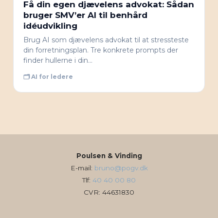
Få din egen djævelens advokat: Sådan
bruger SMV’er AI til benhård
idéudvikling
Brug AI som djævelens advokat til at stressteste
din forretningsplan. Tre konkrete prompts der
finder hullerne i din…
🗂 AI for ledere
Poulsen & Vinding
E-mail:
bruno@pogv.dk
Tlf:
40 40 00 80
CVR: 44631830