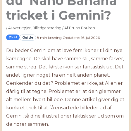
du ‘Nano Banana’
tricket i Gemini?
/
AI-værktøjer
,
Billedgenerering
/ Af
Bruno Poulsen
Øvet
Guide
·
8 min læsning
·
Opdateret 16. jul 2026
Du beder Gemini om at lave fem ikoner til din nye
kampagne. De skal have samme stil, samme farver,
samme streg. Det første ikon ser fantastisk ud. Det
andet ligner noget fra en helt anden planet.
Genkender du det? Problemet er ikke, at AI'en er
dårlig til at tegne. Problemet er, at den glemmer
alt mellem hvert billede. Denne artikel giver dig et
konkret trick til at få ensartede billeder ud af
Gemini, så dine illustrationer faktisk ser ud som om
de hører sammen.