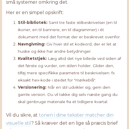
små systemer omkring det.
Her er en simpel opskrift:
Stil-bibliotek:
Saml tre faste stilbeskrivelser (en til
ikoner, en til bannere, en til diagrammer) i ét
dokument med det format der er beskrevet ovenfor.
Navngivning:
Giv hver stil et kodeord, der er let at
huske og ikke har andre betydninger.
Kvalitetstjek:
Læg altid det nye billede ved siden af
det første og vurder, om stilen holder. Glider den,
tilføj mere specifikke parametre til beskrivelsen. fx
eksakt hex-kode i stedet for "mørkeblå".
Versionering:
Når en stil udvikler sig, gem den
gamle version. Du vil takke dig selv næste gang du
skal genbruge materiale fra et tidligere kvartal.
Vil du sikre, at
tonen i dine tekster matcher din
visuelle stil
? Så kræver det en lige så præcis brief