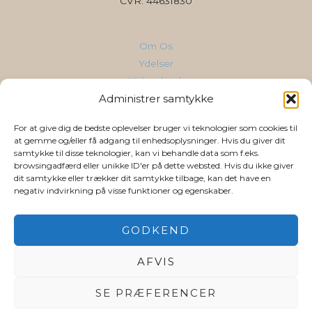
CVR: 44631830
Om Os
Ydelser
Vidensbank
Administrer samtykke
Cases & Referencer
Kontakt
For at give dig de bedste oplevelser bruger vi teknologier som cookies til
AI for din branche
at gemme og/eller få adgang til enhedsoplysninger. Hvis du giver dit
samtykke til disse teknologier, kan vi behandle data som f.eks.
browsingadfærd eller unikke ID'er på dette websted. Hvis du ikke giver
Følg os
dit samtykke eller trækker dit samtykke tilbage, kan det have en
negativ indvirkning på visse funktioner og egenskaber.
LinkedIn
YouTube
GODKEND
Privatlivs-& Cookiepolitik
AFVIS
SE PRÆFERENCER
Copyright © 2026 Poulsen & Vinding