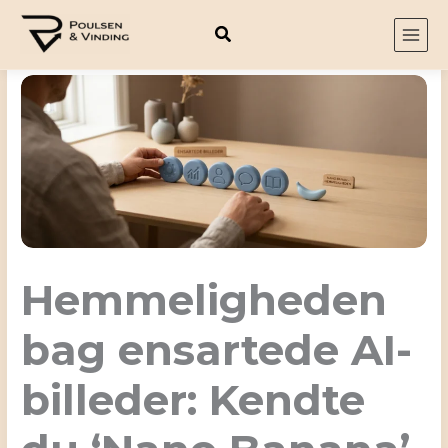
Gå
til
indholdet
Hemmeligheden
bag ensartede AI-
billeder: Kendte