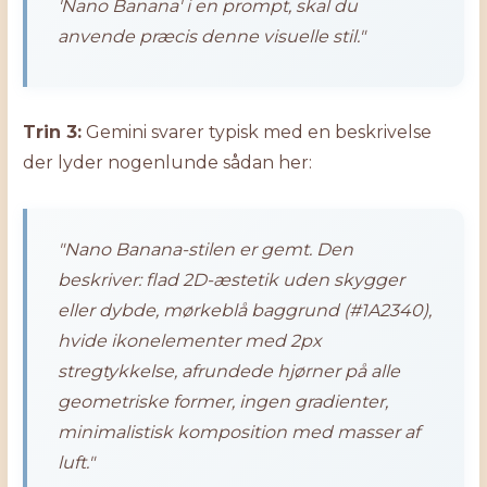
'Nano Banana' i en prompt, skal du
anvende præcis denne visuelle stil."
Trin 3:
Gemini svarer typisk med en beskrivelse
der lyder nogenlunde sådan her:
"Nano Banana-stilen er gemt. Den
beskriver: flad 2D-æstetik uden skygger
eller dybde, mørkeblå baggrund (#1A2340),
hvide ikonelementer med 2px
stregtykkelse, afrundede hjørner på alle
geometriske former, ingen gradienter,
minimalistisk komposition med masser af
luft."