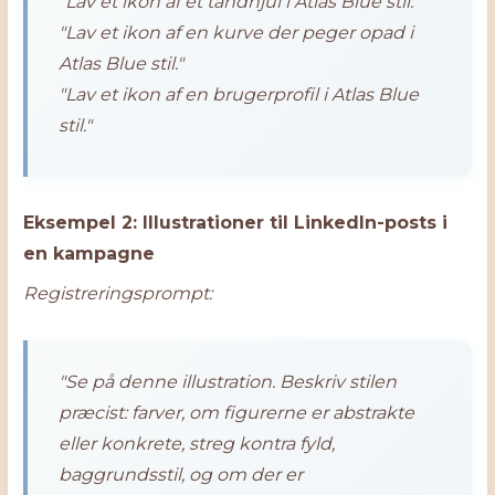
"Lav et ikon af et tandhjul i Atlas Blue stil."
"Lav et ikon af en kurve der peger opad i
Atlas Blue stil."
"Lav et ikon af en brugerprofil i Atlas Blue
stil."
Eksempel 2: Illustrationer til LinkedIn-posts i
en kampagne
Registreringsprompt:
"Se på denne illustration. Beskriv stilen
præcist: farver, om figurerne er abstrakte
eller konkrete, streg kontra fyld,
baggrundsstil, og om der er