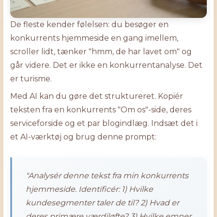
De fleste kender følelsen: du besøger en
konkurrents hjemmeside en gang imellem,
scroller lidt, tænker "hmm, de har lavet om" og
går videre. Det er ikke en konkurrentanalyse. Det
er turisme.
Med AI kan du gøre det struktureret. Kopiér
teksten fra en konkurrents "Om os"-side, deres
serviceforside og et par blogindlæg. Indsæt det i
et AI-værktøj og brug denne prompt:
"Analysér denne tekst fra min konkurrents
hjemmeside. Identificér: 1) Hvilke
kundesegmenter taler de til? 2) Hvad er
deres primære værdiløfte? 3) Hvilke emner