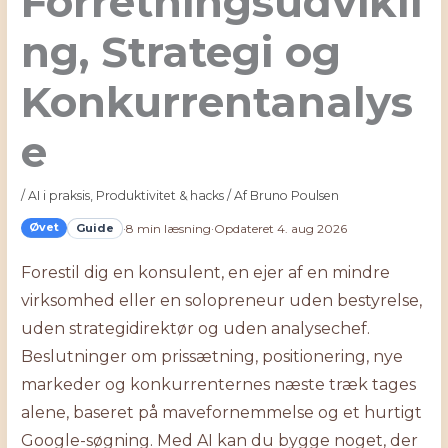
Forretningsudvikli
ng, Strategi og
Konkurrentanalys
e
/
AI i praksis
,
Produktivitet & hacks
/ Af
Bruno Poulsen
Øvet
Guide
·
8 min læsning
·
Opdateret 4. aug 2026
Forestil dig en konsulent, en ejer af en mindre
virksomhed eller en solopreneur uden bestyrelse,
uden strategidirektør og uden analysechef.
Beslutninger om prissætning, positionering, nye
markeder og konkurrenternes næste træk tages
alene, baseret på mavefornemmelse og et hurtigt
Google-søgning. Med AI kan du bygge noget, der