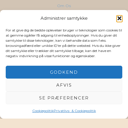
Om Os
Ydelser
Administrer samtykke
Vidensbank
Cases & Referencer
For at give dig de bedste oplevelser bruger vi teknologier som cookies til
Kontakt
at gemme og/eller få adgang til enhedsoplysninger. Hvis du giver dit
samtykke til disse teknologier, kan vi behandle data som f.eks.
AI for din branche
browsingadfærd eller unikke ID'er på dette websted. Hvis du ikke giver
dit samtykke eller trækker dit samtykke tilbage, kan det have en
negativ indvirkning på visse funktioner og egenskaber.
Følg os
LinkedIn
GODKEND
YouTube
Privatlivs-& Cookiepolitik
AFVIS
SE PRÆFERENCER
Cookiepolitik
Privatlivs- & Cookiepolitik
Copyright © 2026 Poulsen & Vinding