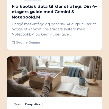
Fra kaotisk data til klar strategi: Din 4-
etagers guide med Gemini &
NotebookLM
Undgå maskintåge og generisk AI-output. Lær at
bygge et konkret fire-etagers system med
NotebookLM og Gemini, der giver…
🗂 Google Gemini
Øvet
Deep dive