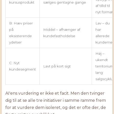
kursusprodukt
sælges gentagne gange
af tillid til
nyt format
B: Hæv priser
Lav – du
på
Middel – afhænger af
har
eksisterende
kundefastholdelse
allerede
ydelser
kunderne
Høj –
ukendt
C: Nyt
Lavt på kort sigt
territorium
kundesegment
lang
salgscyklu
AI'ens vurdering er ikke et facit. Men den tvinger
dig til at se alle tre initiativer i samme ramme frem
for at vurdere dem isoleret, og det er ofte der, de