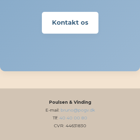
Kontakt os
Poulsen & Vinding
E-mail:
bruno@pogv.dk
Tlf:
40 40 00 80
CVR: 44631830