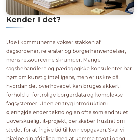
Kender I det?
Ude i kommunerne vokser stakken af
dagsordener, referater og borgerhenvendelser,
mens ressourcerne skrumper. Mange
sagsbehandlere og pædagogiske konsulenter har
hørt om kunstig intelligens, men er usikre på,
hvordan det overhovedet kan bruges sikkert i
forhold til fortrolige borgerdata og komplekse
fagsystemer. Uden en tryg introduktion i
øjenhøjde ender teknologien ofte som endnu et
uoverskueligt it-projekt, der skaber frustration i
stedet for at frigive tid til kerneopgaven. Skal vi
hjælpe din afdeling med at komme trygt i gang