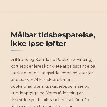
Gå
til
indholdet
Målbar tidsbesparelse,
ikke løse løfter
Vi (Bruno og Kamilla fra Poulsen & Vinding)
kortlægger jeres konkrete arbejdsgange på
værkstedet og i salgsafdelingen og viser jer
præcis, hvor AI kan skære timer af
bookinghåndtering, skadesopgørelser og
kundeopfølgning. Vores rådgivning er
skræddersyet til bilbranchen, så I får målbar
tidsbesparelse fra den første uge.