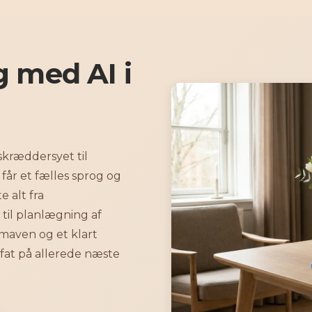
g med AI i
skræddersyet til
får et fælles sprog og
e alt fra
til planlægning af
 maven og et klart
 fat på allerede næste