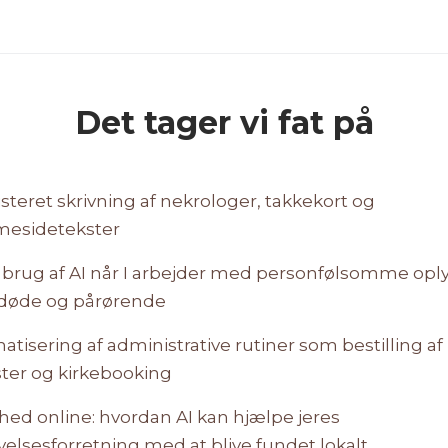
Det tager vi fat på
isteret skrivning af nekrologer, takkekort og
esidetekster
r brug af AI når I arbejder med personfølsomme opl
døde og pårørende
tisering af administrative rutiner som bestilling af 
ter og kirkebooking
hed online: hvordan AI kan hjælpe jeres
elsesforretning med at blive fundet lokalt