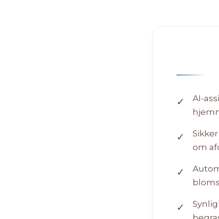
AI-ass
✓
hjemm
Sikke
✓
om af
Automa
✓
bloms
Synlig
✓
begrav