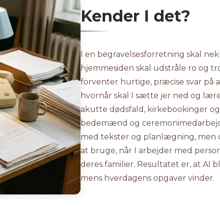
Kender I det?
I en begravelsesforretning skal ne
hjemmesiden skal udstråle ro og t
forventer hurtige, præcise svar på al
hvornår skal I sætte jer ned og lære
akutte dødsfald, kirkebookinger o
bedemænd og ceremonimedarbejder
med tekster og planlægning, men de
at bruge, når I arbejder med pers
deres familier. Resultatet er, at AI
mens hverdagens opgaver vinder.