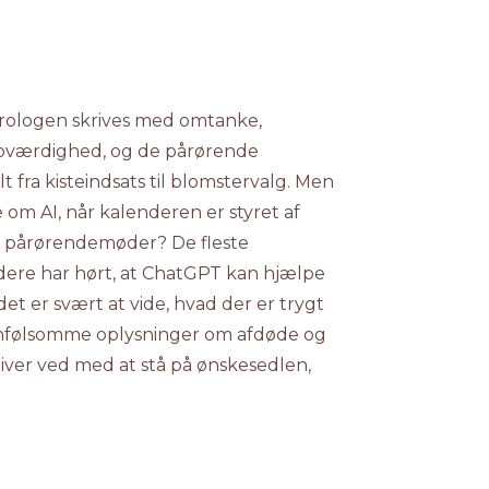
krologen skrives med omtanke,
roværdighed, og de pårørende
t fra kisteindsats til blomstervalg. Men
 om AI, når kalenderen er styret af
g pårørendemøder? De fleste
e har hørt, at ChatGPT kan hjælpe
t er svært at vide, hvad der er trygt
onfølsomme oplysninger om afdøde og
 bliver ved med at stå på ønskesedlen,