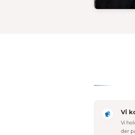
Vi k
Vi hol
der p