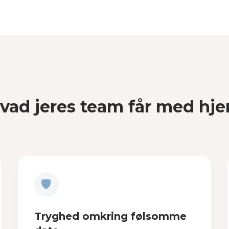
vad jeres team får med hj
🛡
Tryghed omkring følsomme