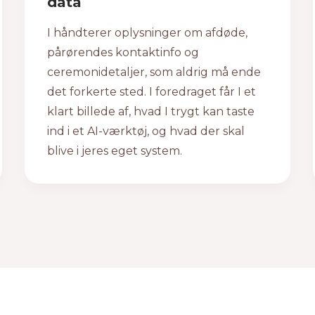
data
I håndterer oplysninger om afdøde,
pårørendes kontaktinfo og
ceremonidetaljer, som aldrig må ende
det forkerte sted. I foredraget får I et
klart billede af, hvad I trygt kan taste
ind i et AI-værktøj, og hvad der skal
blive i jeres eget system.