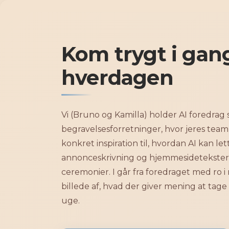
Gå
til
indholdet
Kom trygt i gan
hverdagen
Vi (Bruno og Kamilla) holder AI foredrag 
begravelsesforretninger, hvor jeres team 
konkret inspiration til, hvordan AI kan lett
annonceskrivning og hjemmesidetekster 
ceremonier. I går fra foredraget med ro i
billede af, hvad der giver mening at tage
uge.