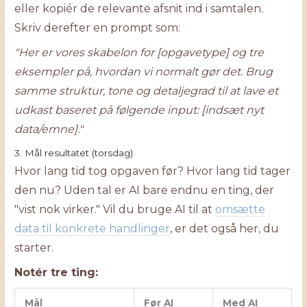
eller kopiér de relevante afsnit ind i samtalen.
Skriv derefter en prompt som:
"Her er vores skabelon for [opgavetype] og tre
eksempler på, hvordan vi normalt gør det. Brug
samme struktur, tone og detaljegrad til at lave et
udkast baseret på følgende input: [indsæt nyt
data/emne]."
3. Mål resultatet (torsdag)
Hvor lang tid tog opgaven før? Hvor lang tid tager
den nu? Uden tal er AI bare endnu en ting, der
"vist nok virker." Vil du bruge AI til at
omsætte
data til konkrete handlinger
, er det også her, du
starter.
Notér tre ting:
Mål
Før AI
Med AI