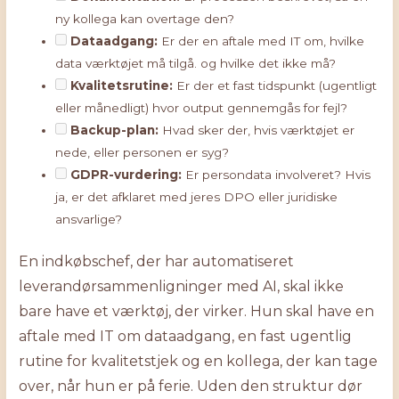
ny kollega kan overtage den?
Dataadgang:
Er der en aftale med IT om, hvilke
data værktøjet må tilgå. og hvilke det ikke må?
Kvalitetsrutine:
Er der et fast tidspunkt (ugentligt
eller månedligt) hvor output gennemgås for fejl?
Backup-plan:
Hvad sker der, hvis værktøjet er
nede, eller personen er syg?
GDPR-vurdering:
Er persondata involveret? Hvis
ja, er det afklaret med jeres DPO eller juridiske
ansvarlige?
En indkøbschef, der har automatiseret
leverandørsammenligninger med AI, skal ikke
bare have et værktøj, der virker. Hun skal have en
aftale med IT om dataadgang, en fast ugentlig
rutine for kvalitetstjek og en kollega, der kan tage
over, når hun er på ferie. Uden den struktur dør