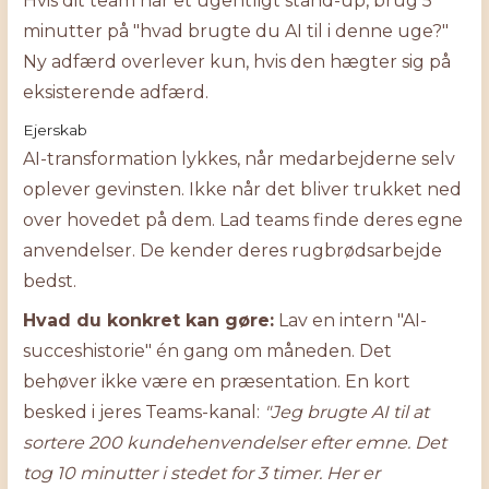
Hvis dit team har et ugentligt stand-up, brug 5
minutter på "hvad brugte du AI til i denne uge?"
Ny adfærd overlever kun, hvis den hægter sig på
eksisterende adfærd.
Ejerskab
AI-transformation lykkes, når medarbejderne selv
oplever gevinsten. Ikke når det bliver trukket ned
over hovedet på dem. Lad teams finde deres egne
anvendelser. De kender deres rugbrødsarbejde
bedst.
Hvad du konkret kan gøre:
Lav en intern "AI-
succeshistorie" én gang om måneden. Det
behøver ikke være en præsentation. En kort
besked i jeres Teams-kanal:
"Jeg brugte AI til at
sortere 200 kundehenvendelser efter emne. Det
tog 10 minutter i stedet for 3 timer. Her er