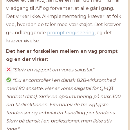
køber et værktøj, sender en mail ud med "nu har
vi adgang til AI" og forventer, at alle går i gang.
Det virker ikke. AI-implementering kræver, at folk
ved, hvordan de taler med værktøjet. Det kræver
grundlæggende
prompt engineering
, og det
kræver øvelse.
Det her er forskellen mellem en vag prompt
og en der virker:
"Skriv en rapport om vores salgstal."
"Du er controller i en dansk B2B-virksomhed
med 80 ansatte. Her er vores salgstal for Q1-Q3
(indsæt data). Skriv en opsummering på max 300
ord til direktionen. Fremhæv de tre vigtigste
tendenser og anbefal én handling per tendens.
Skriv på dansk i en professionel, men ikke stiv
tone."