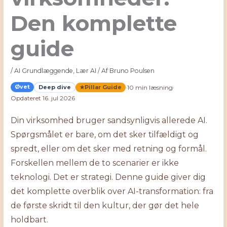
Den komplette
guide
/
AI Grundlæggende
,
Lær AI
/ Af
Bruno Poulsen
Øvet
Deep dive
Pillar Guide
·
10 min læsning
·
Opdateret 16. jul 2026
Din virksomhed bruger sandsynligvis allerede AI.
Spørgsmålet er bare, om det sker tilfældigt og
spredt, eller om det sker med retning og formål.
Forskellen mellem de to scenarier er ikke
teknologi. Det er strategi. Denne guide giver dig
det komplette overblik over AI-transformation: fra
de første skridt til den kultur, der gør det hele
holdbart.