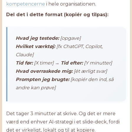
kompetencerne
i hele organisationen.
Del det i dette format (kopiér og tilpas):
Hvad jeg testede:
[opgave]
Hvilket værktøj:
[fx ChatGPT, Copilot,
Claude]
Tid før:
[X timer] →
Tid efter:
[Y minutter]
Hvad overraskede mig:
[ét ærligt svar]
Prompten jeg brugte:
[kopiér den ind, så
andre kan prøve]
Det tager 3 minutter at skrive. Og det er mere
værd end enhver AI-strategi i et slide-deck, fordi
det er virkeligt, lokalt og til at kopiere.