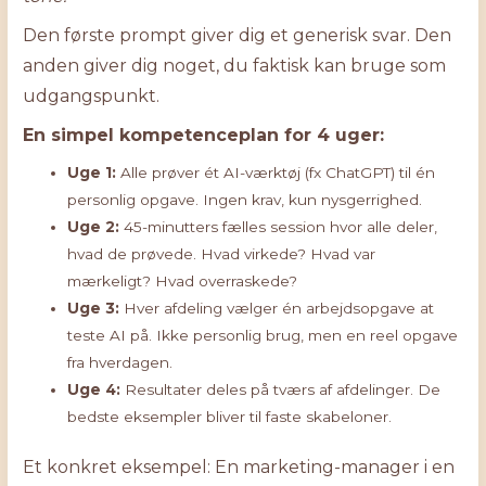
Den første prompt giver dig et generisk svar. Den
anden giver dig noget, du faktisk kan bruge som
udgangspunkt.
En simpel kompetenceplan for 4 uger:
Uge 1:
Alle prøver ét AI-værktøj (fx ChatGPT) til én
personlig opgave. Ingen krav, kun nysgerrighed.
Uge 2:
45-minutters fælles session hvor alle deler,
hvad de prøvede. Hvad virkede? Hvad var
mærkeligt? Hvad overraskede?
Uge 3:
Hver afdeling vælger én arbejdsopgave at
teste AI på. Ikke personlig brug, men en reel opgave
fra hverdagen.
Uge 4:
Resultater deles på tværs af afdelinger. De
bedste eksempler bliver til faste skabeloner.
Et konkret eksempel: En marketing-manager i en