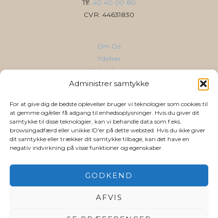
Tlf:
40 40 00 80
CVR: 44631830
Om Os
Ydelser
Vidensbank
Cases & Referencer
Administrer samtykke
Kontakt
For at give dig de bedste oplevelser bruger vi teknologier som cookies til
AI for din branche
at gemme og/eller få adgang til enhedsoplysninger. Hvis du giver dit
samtykke til disse teknologier, kan vi behandle data som f.eks.
browsingadfærd eller unikke ID'er på dette websted. Hvis du ikke giver
Følg os
dit samtykke eller trækker dit samtykke tilbage, kan det have en
negativ indvirkning på visse funktioner og egenskaber.
LinkedIn
YouTube
GODKEND
Privatlivs-& Cookiepolitik
AFVIS