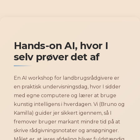
Gå
til
indholdet
Hands-on AI, hvor I
selv prøver det af
En AI workshop for landbrugsrådgivere er
en praktisk undervisningsdag, hvor I sidder
med egne computere og lærer at bruge
kunstig intelligens i hverdagen. Vi (Bruno og
Kamilla) guider jer sikkert igennem, så I
fremover bruger markant mindre tid på at
skrive rådgivningsnotater og ansøgninger.
Målet er, at jeres afdeling bliver fuldstændig