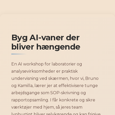
Gå
til
indholdet
Byg AI-vaner der
bliver hængende
En AI workshop for laboratorier og
analysevirksomheder er praktisk
undervisning ved skærmen, hvor vi, Bruno
og Kamilla, lærer jer at effektivisere tunge
arbejdsgange som SOP-skrivning og
rapportopsamling. I får konkrete og sikre
værktøjer med hjem, så jeres team
lynhurtigt bliver selvkørende og kan frigive