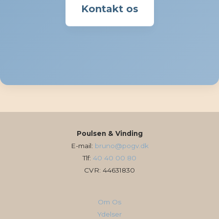
Kontakt os
Poulsen & Vinding
E-mail:
bruno@pogv.dk
Tlf:
40 40 00 80
CVR: 44631830
Om Os
Ydelser