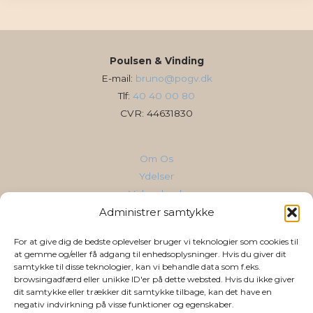
Poulsen & Vinding
E-mail:
bruno@pogv.dk
Tlf:
40 40 00 80
CVR: 44631830
Om Os
Ydelser
Vidensbank
Cases & Referencer
Administrer samtykke
Kontakt
For at give dig de bedste oplevelser bruger vi teknologier som cookies til
AI for din branche
at gemme og/eller få adgang til enhedsoplysninger. Hvis du giver dit
samtykke til disse teknologier, kan vi behandle data som f.eks.
browsingadfærd eller unikke ID'er på dette websted. Hvis du ikke giver
Følg os
dit samtykke eller trækker dit samtykke tilbage, kan det have en
negativ indvirkning på visse funktioner og egenskaber.
LinkedIn